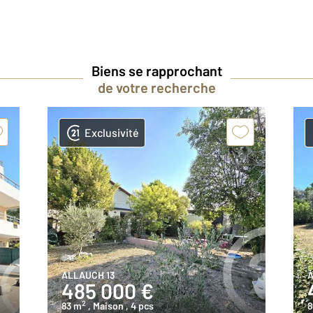
Biens se rapprochant
de votre recherche
Exclusivité
ALLAUCH 13
A
485 000 €
2
83 m
, Maison
, 4 pcs
8