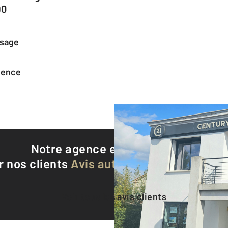
90
ssage
agence
Notre agence est notée
9,1/10
r nos clients
Avis authentifiés par Qualite
Voir tous les avis clients