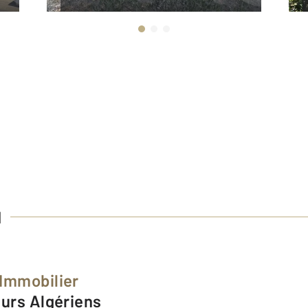
H
Immobilier
eurs Algériens