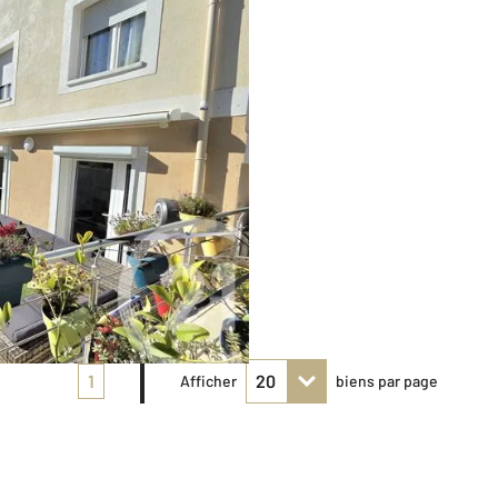
1
Afficher
biens par page