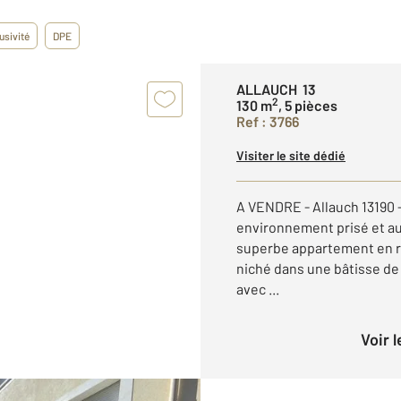
usivité
DPE
ALLAUCH 13
2
130 m
, 5 pièces
Ref : 3766
Visiter le site dédié
A VENDRE - Allauch 13190 
environnement prisé et au
superbe appartement en re
niché dans une bâtisse de
avec ...
Voir 