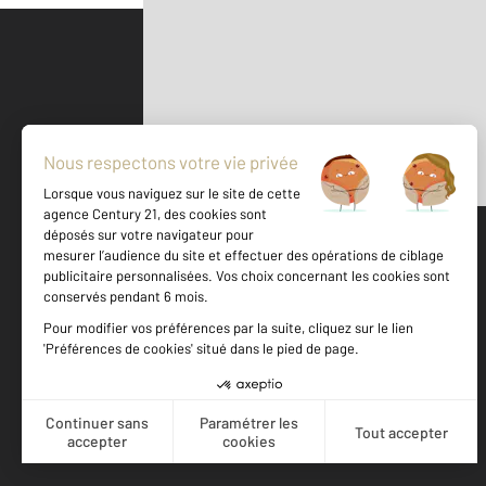
Parlons de vous, parlons biens
500 m
©
Mappy
Votre agence est notée
Achat
Location
Vente
Gestion
9,1
/
10
9,6/10