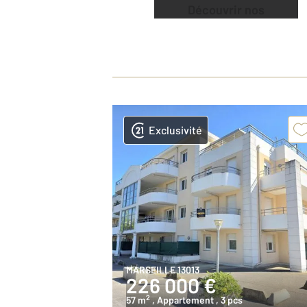
Découvrir nos
offres
Exclusivité
MARSEILLE 13013
226 000 €
2
57 m
, Appartement
, 3 pcs