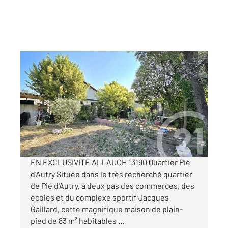
ALLAUCH 13
2
83 m
, 4 pièces
Ref : 3816
Maison à vendre
485 000 €
Visiter le site dédié
EN EXCLUSIVITÉ ALLAUCH 13190 Quartier Pié
d'Autry Située dans le très recherché quartier
de Pié d'Autry, à deux pas des commerces, des
écoles et du complexe sportif Jacques
Gaillard, cette magnifique maison de plain-
pied de 83 m² habitables ...