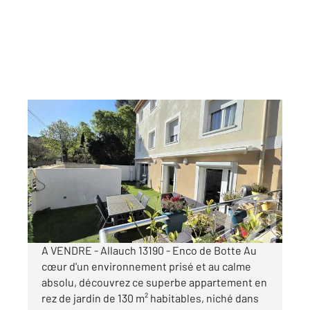
ALLAUCH 13
2
130 m
, 5 pièces
Ref : 3766
Appartement F5 à vendre
499 000 €
Visiter le site dédié
A VENDRE - Allauch 13190 - Enco de Botte Au
cœur d'un environnement prisé et au calme
absolu, découvrez ce superbe appartement en
rez de jardin de 130 m² habitables, niché dans