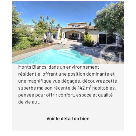
PLAN DE CUQUES 13
2
142 m
, 5 pièces
Ref : 3755
Maison à vendre
720 000 €
Située à Plan-de-Cuques (13380) secteur des
Monts Blancs, dans un environnement
résidentiel offrant une position dominante et
une magnifique vue dégagée, découvrez cette
superbe maison récente de 142 m² habitables,
pensée pour offrir confort, espace et qualité
de vie au ...
Voir le détail du bien