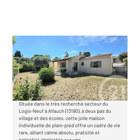
ALLAUCH 13
2
86 m
, 3 pièces
Ref : 3706
Maison à vendre
430 000 €
Visiter le site dédié
Située dans le très recherché secteur du
Logis-Neuf à Allauch (13190), à deux pas du
village et des écoles, cette jolie maison
individuelle de plain-pied offre un cadre de vie
rare, alliant calme absolu, praticité et
potentiel. Implantée sur une ...