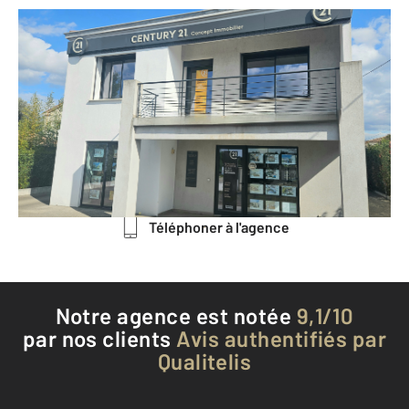
CENTURY 21 Concept Immobilier
394 avenue 7ème Tirailleurs
Algériens
ALLAUCH - 13190
Envoyer un message
Téléphoner à l'agence
Notre agence est notée
9,1/10
par nos clients
Avis authentifiés par
Qualitelis