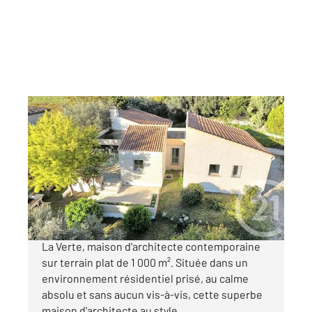
ALLAUCH 13
2
110 m
, 5 pièces
Ref : 3567
Maison à vendre
609 000 €
Allauch (13190) Dans le secteur recherché de
La Verte, maison d'architecte contemporaine
sur terrain plat de 1 000 m². Située dans un
environnement résidentiel prisé, au calme
absolu et sans aucun vis-à-vis, cette superbe
maison d'architecte au style ...