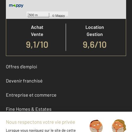
Votre agence est notée
500 m
©
Mappy
Achat
Location
Vente
Gestion
9,1
/
10
9,6/10
Offres d'emploi
Devenir franchisé
Entreprise et commerce
Fine Homes & Estates
À propos