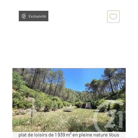
Exclusivité
ALLAUCH 13
2
1939 m
Ref : 3823
Terrain à vendre
85 000 €
ALLAUCH Vallon de la Vache Magnifique terrain
plat de loisirs de 1 939 m² en pleine nature Vous