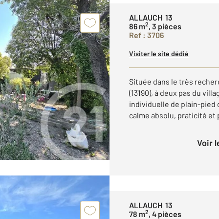
ALLAUCH 13
2
86 m
, 3 pièces
Ref : 3706
Visiter le site dédié
Située dans le très reche
(13190), à deux pas du vill
individuelle de plain-pied o
calme absolu, praticité et 
Voir 
ALLAUCH 13
2
78 m
, 4 pièces