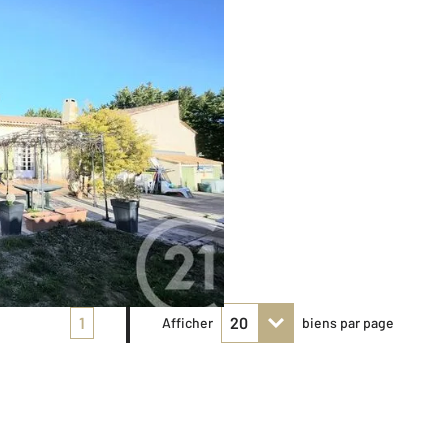
1
Afficher
biens par page