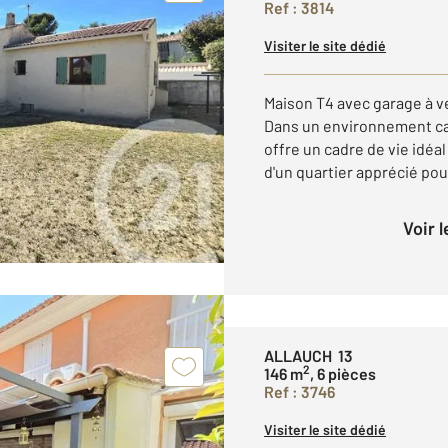
Ref : 3814
Visiter le site dédié
Maison T4 avec garage à v
Dans un environnement cal
offre un cadre de vie idéal
d'un quartier apprécié pour
Voir 
ALLAUCH 13
2
146 m
, 6 pièces
Ref : 3746
Visiter le site dédié