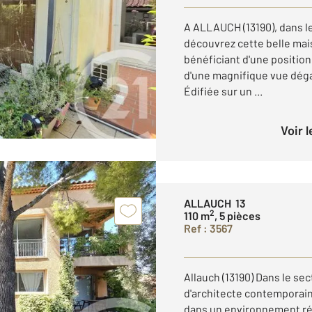
A ALLAUCH (13190), dans le
découvrez cette belle mais
bénéficiant d'une positio
d'une magnifique vue déga
Édifiée sur un ...
Voir 
ALLAUCH 13
2
110 m
, 5 pièces
Ref : 3567
Allauch (13190) Dans le se
d'architecte contemporaine
dans un environnement rés