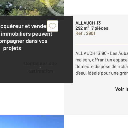
ALLAUCH 13
acquéreur et vendeur,
2
292 m
, 7 pièces
 immobiliers peuvent
Ref : 2901
ompagner dans vos
projets
ALLAUCH 13190 - Les Aub
maison, offrant un espace
Demander une
demeure dispose de 5 cham
estimation
d'eau, idéale pour une grand
Voir 